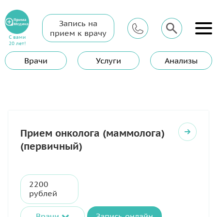
Запись на
Главная
Услуги
Онколог (Маммолог)
прием к врачу
С вами
Онколог
20 лет!
Врачи
Услуги
Анализы
Прием онколога (маммолога)
(первичный)
2200
рублей
Врачи
Запись онлайн