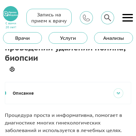
Запись на
Главная
Услуги
Гинеколог
прием к врачу
Гистология материала при проведении удалении полипа,
С вами
биопсии
20 лет!
Гистология материала при
Врачи
Услуги
Анализы
проведении удалении полипа,
биопсии
Описание
Процедура проста и информативна, помогает в
диагностике многих гинекологических
заболеваний и используется в лечебных целях.