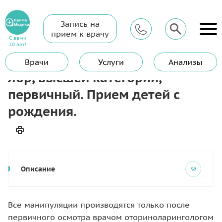
Запись на
Главная
Услуги
ЛОР (Отоларинголог)
прием к врачу
Прием (осмотр, консультация) лор, высшей категории,
С вами
первичный. Прием детей с рождения.
20 лет!
Прием (осмотр, консультация)
Врачи
Услуги
Анализы
лор, высшей категории,
первичный. Прием детей с
рождения.
Описание
Все манипуляции производятся только после
первичного осмотра врачом оториноларингологом