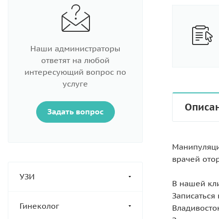
Наши администраторы
ответят на любой
интересующий вопрос по
услуге
Описа
Задать вопрос
Манипуляци
врачей ото
УЗИ
В нашей кл
Записаться
Гинеколог
Владивосток