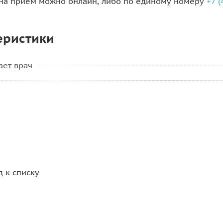
 на прием можно онлайн, либо по единому номеру
+7 
еристики
ает врач
д к списку