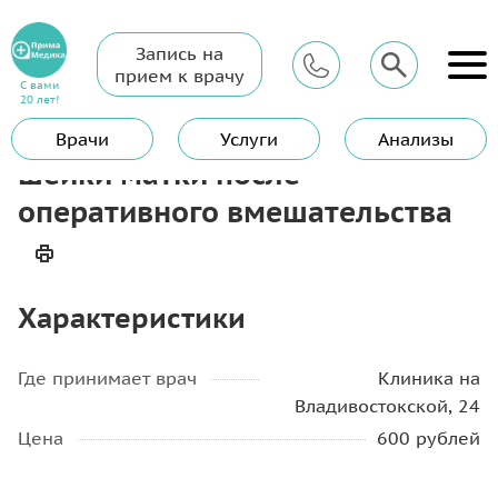
Запись на
Главная
Услуги
Гинеколог
прием к врачу
Медикаментозная обработка шейки матки после оперативного
С вами
вмешательства
20 лет!
Медикаментозная обработка
Врачи
Услуги
Анализы
шейки матки после
оперативного вмешательства
Характеристики
Где принимает врач
Клиника на
Владивостокской, 24
Цена
600 рублей