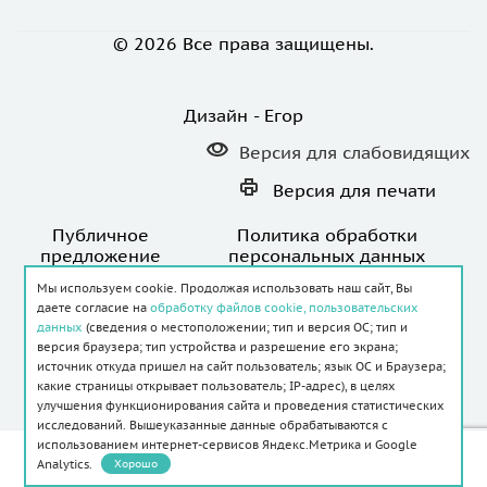
© 2026 Все права защищены.
Дизайн - Егор
Версия для
слабовидящих
Версия для
печати
Публичное
Политика обработки
предложение
персональных данных
Мы используем cookie. Продолжая использовать наш сайт, Вы
даете согласие на
обработку файлов cookie, пользовательских
данных
(сведения о местоположении; тип и версия ОС; тип и
версия браузера; тип устройства и разрешение его экрана;
источник откуда пришел на сайт пользователь; язык ОС и Браузера;
Создание и продвижение сайта -
какие страницы открывает пользователь; IP-адрес), в целях
улучшения функционирования сайта и проведения статистических
исследований. Вышеуказанные данные обрабатываются с
использованием интернет-сервисов Яндекс.Метрика и Google
ИМЕЮТСЯ ПРОТИВОПОКАЗАНИЯ.
Analytics.
Хорошо
НЕОБХОДИМА КОНСУЛЬТАЦИЯ
СПЕЦИАЛИСТА