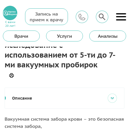
Запись на
Главная
Услуги
Процедурный кабинет
прием к врачу
Взятие крови из вены на исследование с использованием от 5-
С вами
ти до 7-ми вакуумных пробирок
20 лет!
Взятие крови из вены на
Врачи
Услуги
Анализы
исследование с
использованием от 5-ти до 7-
ми вакуумных пробирок
Описание
Вакуумная система забора крови – это безопасная
система забора,