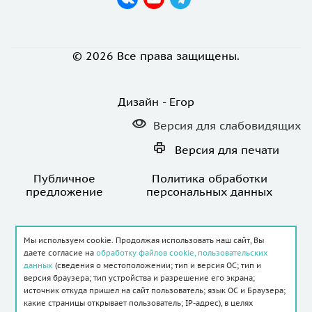
© 2026 Все права защищены.
Дизайн - Егор
Версия для
слабовидящих
Версия для
печати
Публичное
Политика обработки
предложение
персональных данных
Гастроэнтеролог в Хабаровске
Мы используем cookie. Продолжая использовать наш сайт, Вы
даете согласие на
обработку файлов cookie, пользовательских
данных
(сведения о местоположении; тип и версия ОС; тип и
версия браузера; тип устройства и разрешение его экрана;
источник откуда пришел на сайт пользователь; язык ОС и Браузера;
Создание и продвижение сайта -
какие страницы открывает пользователь; IP-адрес), в целях