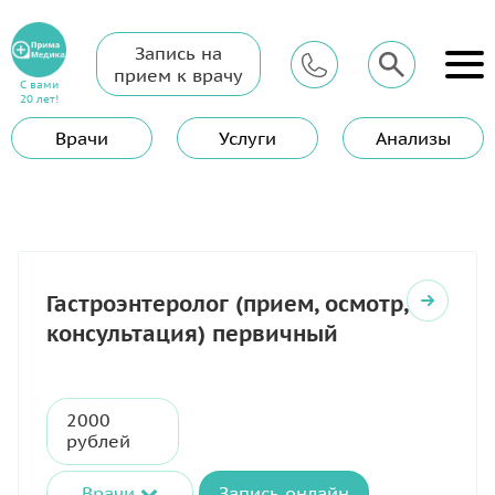
Запись на
Главная
Услуги
Гастроэнтеролог
прием к врачу
С вами
Гастроэнтеролог
20 лет!
Врачи
Услуги
Анализы
Гастроэнтеролог (прием, осмотр,
консультация) первичный
2000
рублей
Врачи
Запись онлайн