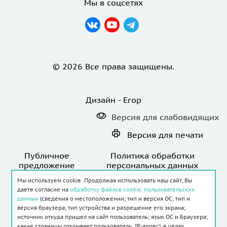
Мы в соцсетях
© 2026 Все права защищены.
Дизайн - Егор
Версия для
слабовидящих
Версия для
печати
Публичное
Политика обработки
предложение
персональных данных
Мы используем cookie. Продолжая использовать наш сайт, Вы
даете согласие на
обработку файлов cookie, пользовательских
данных
(сведения о местоположении; тип и версия ОС; тип и
версия браузера; тип устройства и разрешение его экрана;
источник откуда пришел на сайт пользователь; язык ОС и Браузера;
Создание и продвижение сайта -
какие страницы открывает пользователь; IP-адрес), в целях