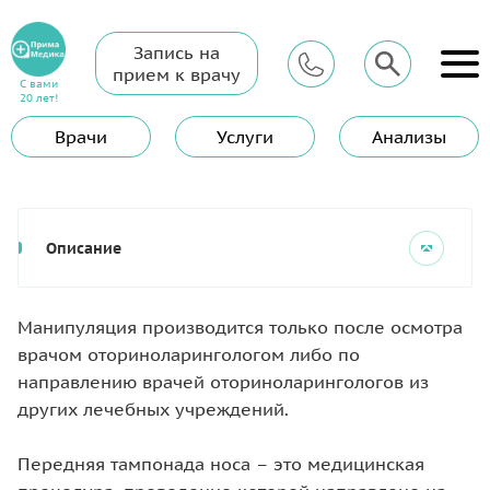
Запись на
Главная
Услуги
ЛОР (Отоларинголог)
прием к врачу
Передняя тампонада носа
С вами
20 лет!
Передняя тампонада носа
Врачи
Услуги
Анализы
Описание
Манипуляция производится только после осмотра
врачом оториноларингологом либо по
направлению врачей оториноларингологов из
других лечебных учреждений.
Передняя тампонада носа – это медицинская