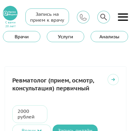
Запись на
Главная
Услуги
Ревматолог
прием к врачу
С вами
Ревматолог
20 лет!
Врачи
Услуги
Анализы
Ревматолог (прием, осмотр,
консультация) первичный
2000
рублей
Врачи
Запись онлайн