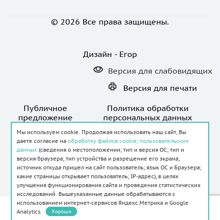
© 2026 Все права защищены.
Дизайн - Егор
Версия для
слабовидящих
Версия для
печати
Публичное
Политика обработки
предложение
персональных данных
Мы используем cookie. Продолжая использовать наш сайт, Вы
даете согласие на
обработку файлов cookie, пользовательских
данных
(сведения о местоположении; тип и версия ОС; тип и
версия браузера; тип устройства и разрешение его экрана;
источник откуда пришел на сайт пользователь; язык ОС и Браузера;
Создание и продвижение сайта -
какие страницы открывает пользователь; IP-адрес), в целях
улучшения функционирования сайта и проведения статистических
исследований. Вышеуказанные данные обрабатываются с
использованием интернет-сервисов Яндекс.Метрика и Google
ИМЕЮТСЯ ПРОТИВОПОКАЗАНИЯ.
Analytics.
Хорошо
НЕОБХОДИМА КОНСУЛЬТАЦИЯ