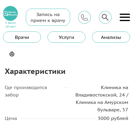
Запись на
Главная
Услуги
Гинеколог
прием к врачу
Вскрытие абсцесса половой губы
С вами
20 лет!
Вскрытие абсцесса половой
Врачи
Услуги
Анализы
губы
Характеристики
Где производится
Клиника на
забор
Владивостокской, 24 /
Клиника на Амурском
бульваре, 57
Цена
3000 рублей