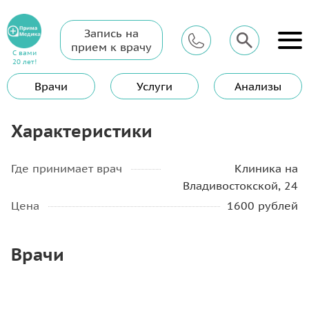
Запись на
Главная
Услуги
Гинеколог
Удаление ВМС за нити
прием к врачу
С вами
Удаление ВМС за нити
20 лет!
Врачи
Услуги
Анализы
Характеристики
Где принимает врач
Клиника на
Владивостокской, 24
Цена
1600 рублей
Врачи