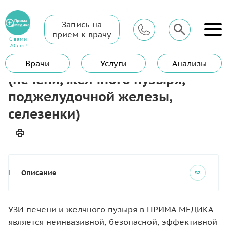
Запись на
Главная
Услуги
УЗИ
прием к врачу
УЗИ органов брюшной полости (печени, желчного пузыря,
С вами
поджелудочной железы, селезенки)
20 лет!
УЗИ органов брюшной полости
Врачи
Услуги
Анализы
(печени, желчного пузыря,
поджелудочной железы,
селезенки)
Описание
УЗИ печени и желчного пузыря в ПРИМА МЕДИКА
является неинвазивной, безопасной, эффективной