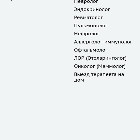
Невролог
Эндокринолог
Ревматолог
Пульмонолог
Нефролог
Аллерголог-иммунолог
Офтальмолог
ЛОР (Отоларинголог)
Онколог (Маммолог)
Выезд терапевта на
дом