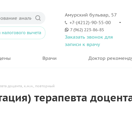
Амурский бульвар, 57
+7-(4212)-90-55-00
7 (962) 223-86-85
 налогового вычета
Заказать звонок для
записи к врачу
цены
Врачи
Доктор рекоменд
вта доцента, к.м.н., повторный
ация) терапевта доцента,