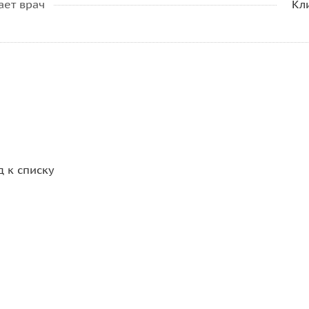
ает врач
Кл
д к списку