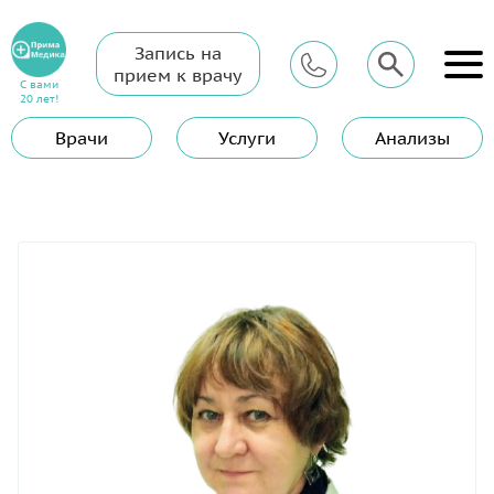
Запись на
Главная
Сотрудники
Терапевты и узкие специалисты
прием к врачу
Лагутина Лилия Робертовна
С вами
20 лет!
Лагутина Лилия Робертовна
Врачи
Услуги
Анализы