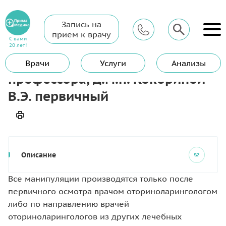
Запись на
Главная
Услуги
ЛОР (Отоларинголог)
прием к врачу
Консультация отоларинголога, профессора, д.м.н. Кокориной
С вами
В.Э. первичный
20 лет!
Консультация отоларинголога,
Врачи
Услуги
Анализы
профессора, д.м.н. Кокориной
В.Э. первичный
Описание
Все манипуляции производятся только после
первичного осмотра врачом оториноларингологом
либо по направлению врачей
оториноларингологов из других лечебных