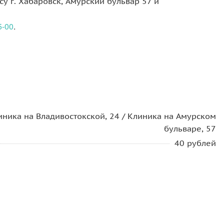
 г. Хабаровск, Амурский бульвар 57 и
5-00
.
иника на Владивостокской, 24 / Клиника на Амурском
бульваре, 57
40 рублей