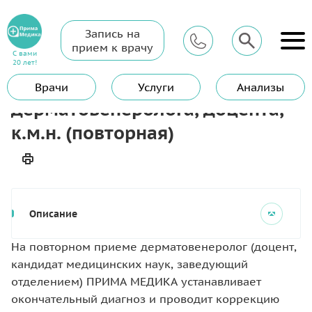
Запись на
Главная
Услуги
Дерматовенеролог
прием к врачу
Консультация врача-дерматовенеролога, доцента, к.м.н.
С вами
(повторная)
20 лет!
Консультация врача-
Врачи
Услуги
Анализы
дерматовенеролога, доцента,
к.м.н. (повторная)
Описание
На повторном приеме дерматовенеролог (доцент,
кандидат медицинских наук, заведующий
отделением) ПРИМА МЕДИКА устанавливает
окончательный диагноз и проводит коррекцию