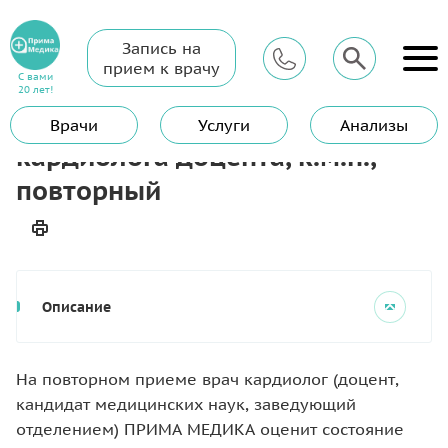
Запись на
Главная
Услуги
Кардиолог
прием к врачу
Прием (осмотр, консультация) кардиолога доцента, к.м.н.,
С вами
повторный
20 лет!
Прием (осмотр, консультация)
Врачи
Услуги
Анализы
кардиолога доцента, к.м.н.,
повторный
Описание
На повторном приеме врач кардиолог (доцент,
кандидат медицинских наук, заведующий
отделением) ПРИМА МЕДИКА оценит состояние