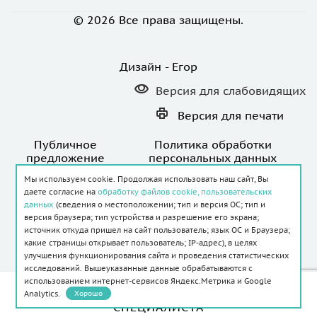
© 2026 Все права защищены.
Дизайн - Егор
Версия для
слабовидящих
Версия для
печати
Публичное
Политика обработки
предложение
персональных данных
Мы используем cookie. Продолжая использовать наш сайт, Вы
даете согласие на
обработку файлов cookie, пользовательских
данных
(сведения о местоположении; тип и версия ОС; тип и
версия браузера; тип устройства и разрешение его экрана;
источник откуда пришел на сайт пользователь; язык ОС и Браузера;
Создание и продвижение сайта -
какие страницы открывает пользователь; IP-адрес), в целях
улучшения функционирования сайта и проведения статистических
исследований. Вышеуказанные данные обрабатываются с
использованием интернет-сервисов Яндекс.Метрика и Google
ИМЕЮТСЯ ПРОТИВОПОКАЗАНИЯ.
Analytics.
Хорошо
НЕОБХОДИМА КОНСУЛЬТАЦИЯ
СПЕЦИАЛИСТА