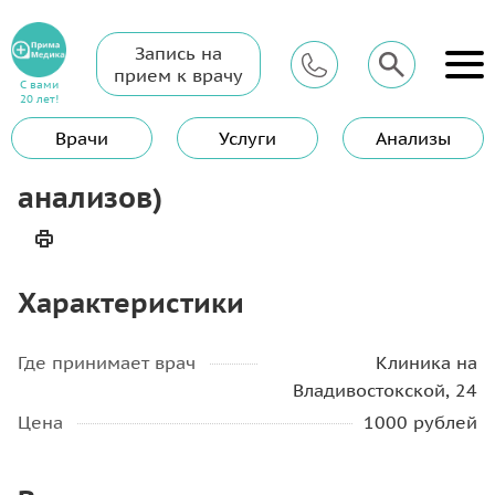
Запись на
Главная
Услуги
Гинеколог
прием к врачу
Консультация акушера- гинеколога (по результатам анализов)
С вами
20 лет!
Консультация акушера-
Врачи
Услуги
Анализы
гинеколога (по результатам
анализов)
Характеристики
Где принимает врач
Клиника на
Владивостокской, 24
Цена
1000 рублей