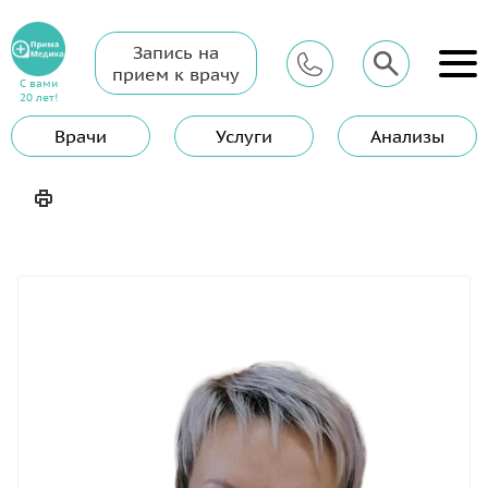
Запись на
Главная
Сотрудники
Медицинские сестры
прием к врачу
Гизатуллина Марианна Валерьевна
С вами
20 лет!
Гизатуллина Марианна
Врачи
Услуги
Анализы
Валерьевна