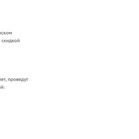
рском
о скидкой
ет, проведут
й: